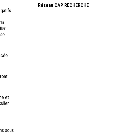
Réseau CAP RECHERCHE
gatifs
 du
ller
se.
ancée
ront
he et
ulier
ens sous