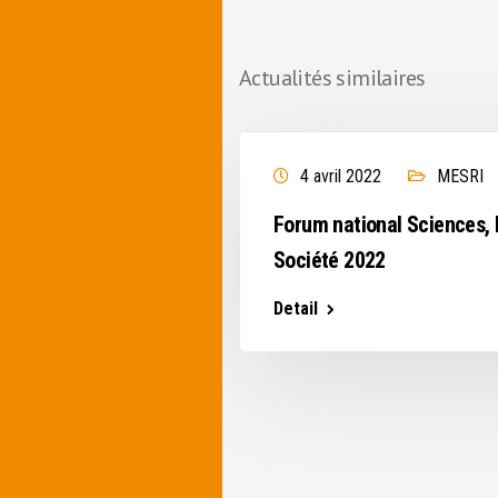
Actualités similaires
MESRI
4 avril 2022
MESRI
lle agence de
Forum national Sciences,
adies infectieuses
Société 2022
Detail