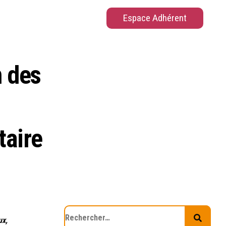
Espace Adhérent
n des
taire
ux,