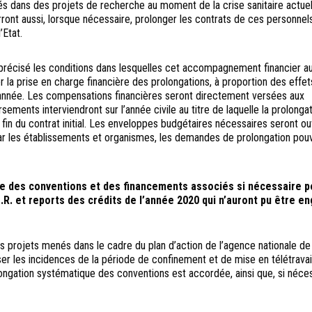
s dans des projets de recherche au moment de la crise sanitaire actuel
ont aussi, lorsque nécessaire, prolonger les contrats de ces personnel
Etat.
a précisé les conditions dans lesquelles cet accompagnement financier aur
la prise en charge financière des prolongations, à proportion des effet
e année. Les compensations financières seront directement versées aux
ements interviendront sur l’année civile au titre de laquelle la prolonga
e fin du contrat initial. Les enveloppes budgétaires nécessaires seront o
r les établissements et organismes, les demandes de prolongation pou
e des conventions et des financements associés si nécessaire p
N.R. et reports des crédits de l’année 2020 qui n’auront pu être e
es projets menés dans le cadre du plan d’action de l’agence nationale de
er les incidences de la période de confinement et de mise en télétravai
olongation systématique des conventions est accordée, ainsi que, si néces