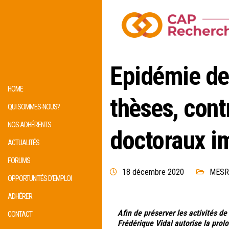
Epidémie de
HOME
thèses, cont
QUI SOMMES-NOUS?
NOS ADHÉRENTS
doctoraux im
ACTUALITÉS
FORUMS
18 décembre 2020
MESR
OPPORTUNITÉS D’EMPLOI
ADHÉRER
Afin de préserver les activités 
CONTACT
Frédérique Vidal autorise la prol