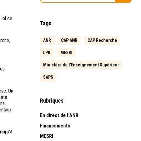
 loi ce
Tags
rche,
ANR
CAP ANR
CAP Recherche
LPR
MESRI
Ministère de l'Enseignement Supérieur
des
SAPS
ise. Un
 été
Rubriques
ns,
entaux
En direct de l'ANR
Financements
usqu’à
MESRI