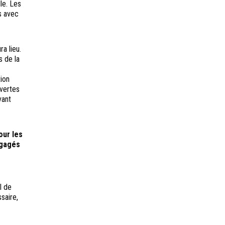
le. Les
s avec
a lieu.
s de la
tion
uvertes
vant
our les
ngagés
l de
saire,