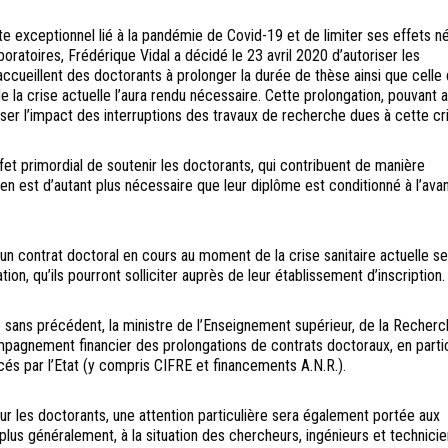
e exceptionnel lié à la pandémie de Covid-19 et de limiter ses effets né
aboratoires, Frédérique Vidal a décidé le 23 avril 2020 d’autoriser les
ccueillent des doctorants à prolonger la durée de thèse ainsi que celle
e la crise actuelle l’aura rendu nécessaire. Cette prolongation, pouvant a
er l’impact des interruptions des travaux de recherche dues à cette cri
effet primordial de soutenir les doctorants, qui contribuent de manière
ien est d’autant plus nécessaire que leur diplôme est conditionné à l’av
n contrat doctoral en cours au moment de la crise sanitaire actuelle se
tion, qu’ils pourront solliciter auprès de leur établissement d’inscription.
e sans précédent, la ministre de l’Enseignement supérieur, de la Recherc
mpagnement financier des prolongations de contrats doctoraux, en partic
cés par l’Etat (y compris CIFRE et financements A.N.R.).
 les doctorants, une attention particulière sera également portée aux
plus généralement, à la situation des chercheurs, ingénieurs et technici