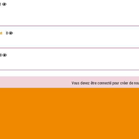
1
nt
8
8
Vous devez être connecté pour créer de nou
Formulaire de con
Identifiant
(Nécessaire)
Mot de passe
(Nécessaire)