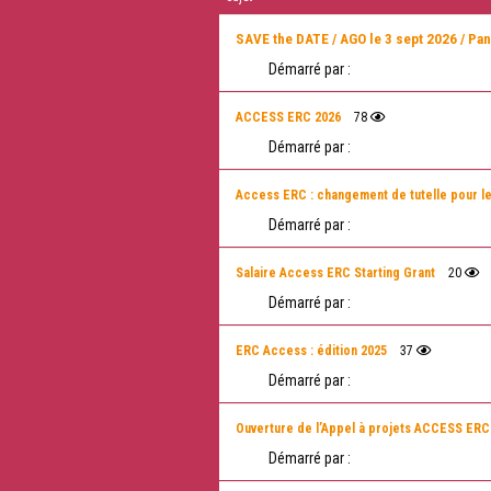
SAVE the DATE / AGO le 3 sept 2026 / Pa
Démarré par :
ACCESS ERC 2026
78
Démarré par :
Access ERC : changement de tutelle pour l
Démarré par :
Salaire Access ERC Starting Grant
20
Démarré par :
ERC Access : édition 2025
37
Démarré par :
Ouverture de l’Appel à projets ACCESS E
Démarré par :