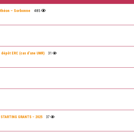
nthéon – Sorbonne
485
e dépôt ERC (cas d’une UMR)
31
RC STARTING GRANTS – 2025
37