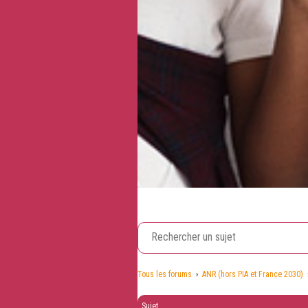
Tous les forums
›
ANR (hors PIA et France 2030)
Sujet