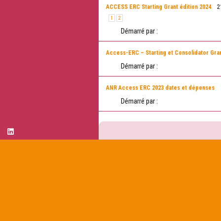
ACCESS ERC Starting Grant édition 2024
2
1
2
Démarré par :
Access-ERC – Starting et Consolidator Gra
Démarré par :
ANR Access ERC 2023 dates et dépenses
Démarré par :