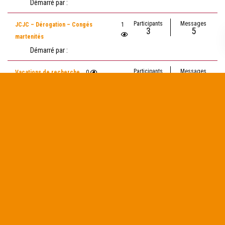
Démarré par :
Participants
Messages
JCJC – Dérogation – Congés
1
3
5
martenités
Démarré par :
Participants
Messages
Vacations de recherche
0
4
4
Démarré par :
Participants
Messages
Limite d’implication chercheur
1
3
8
Démarré par :
Participants
Messages
Financement doctorat UMR
0
3
5
Démarré par :
Participants
Messages
éligibilité du porteur de projet
1
2
3
Démarré par :
←
1
2
3
4
5
6
→