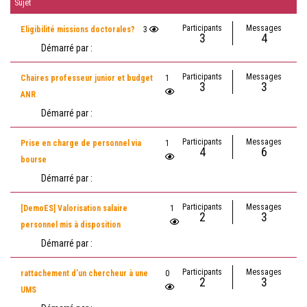
Sujet
Participants
Messages
Eligibilité missions doctorales?
3
3
4
Démarré par :
Participants
Messages
Chaires professeur junior et budget
1
3
3
ANR
Démarré par :
Participants
Messages
Prise en charge de personnel via
1
4
6
bourse
Démarré par :
Participants
Messages
[DemoES] Valorisation salaire
1
2
3
personnel mis à disposition
Démarré par :
Participants
Messages
rattachement d’un chercheur à une
0
2
3
UMS