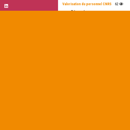
Valorisation du personnel CNRS
62
Démarré par :
PEPR – Accord de Consortium après la Simp
Démarré par :
collecte annuelle @ppia PEPR – webinaires
Démarré par :
PEPR MIE collecte annuelle reporting financ
Démarré par :