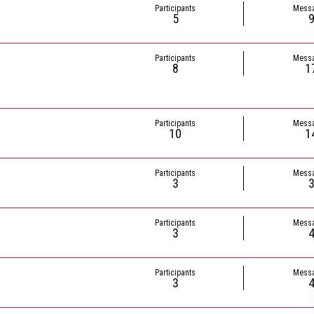
Participants
Mess
5
Participants
Mess
8
1
Participants
Mess
10
1
Participants
Mess
3
Participants
Mess
3
Participants
Mess
3