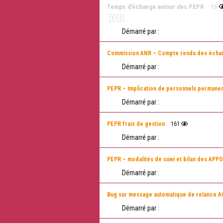
Temps d’échange autour des PEPR
16
1
2
Démarré par :
Commission ANR – Compte rendu des échang
Démarré par :
PEPR – Implication de personnels permanen
Démarré par :
PEPR frais de gestion
161
Démarré par :
PEPR – modalités de suivi et bilan des APPO
Démarré par :
Bug sur message automatique de relance A
Démarré par :