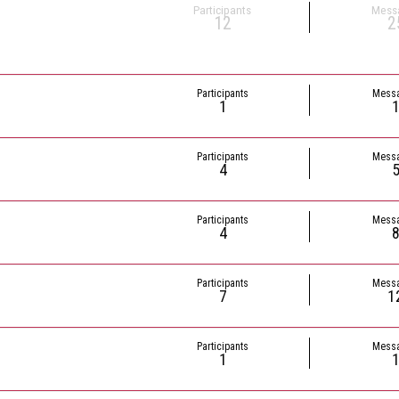
Participants
Mess
12
2
Participants
Mess
1
Participants
Mess
4
Participants
Mess
4
Participants
Mess
7
1
Participants
Mess
1