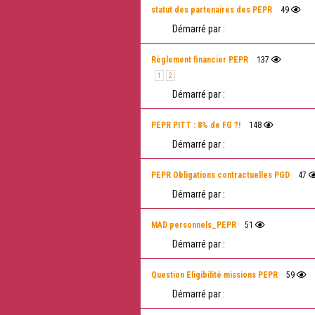
statut des partenaires des PEPR
49
Démarré par :
Règlement financier PEPR
137
1
2
Démarré par :
PEPR PITT : 8% de FG ?!
148
Démarré par :
PEPR Obligations contractuelles PGD
47
Démarré par :
MAD personnels_PEPR
51
Démarré par :
Question Eligibilité missions PEPR
59
Démarré par :