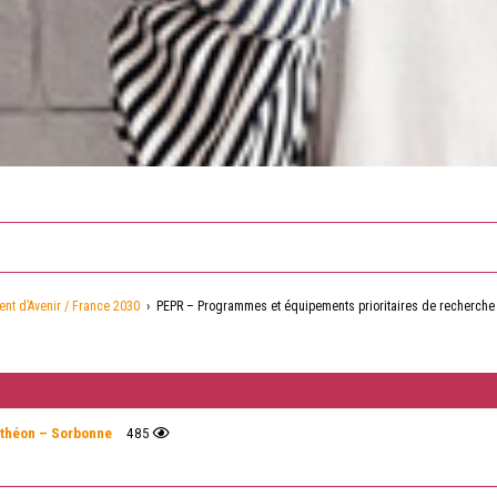
nt d’Avenir / France 2030
›
PEPR – Programmes et équipements prioritaires de recherche
nthéon – Sorbonne
485