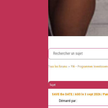
Tous les forums
›
PIA – Programmes Investisseme
Sujet
SAVE the DATE / AGO le 3 sept 2026 / Pa
Démarré par :