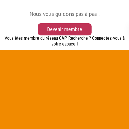
Nous vous guidons pas à pas !
Devenir membre
Vous êtes membre du réseau CAP Recherche ? Connectez-vous à
votre espace !
Formulaire de connexion
Identifiant
(Nécessaire)
Mot de passe
(Nécessaire)
Mot de passe oublié ou première connexion ?
Rester connecté