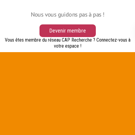
Nous vous guidons pas à pas !
Devenir membre
Vous êtes membre du réseau CAP Recherche ? Connectez-vous à
votre espace !
Formulaire de connexion
Identifiant
(Nécessaire)
Mot de passe
(Nécessaire)
Mot de passe oublié ou première connexion ?
Rester connecté