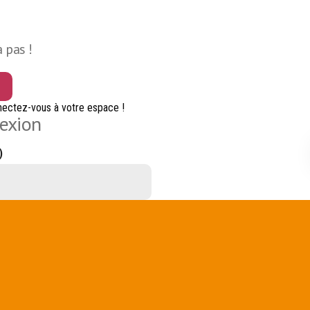
 pas !
ectez-vous à votre espace !
nexion
)
re)
blié ou première connexion ?