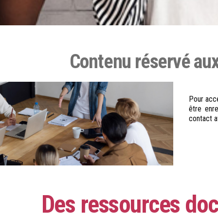
Contenu réservé a
Pour accé
être enr
contact a
Des appels à p