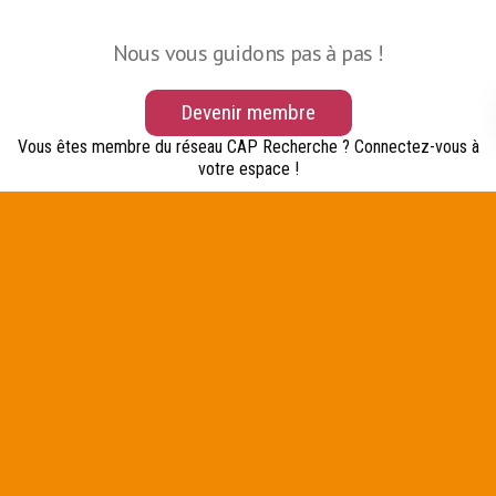
Nous vous guidons pas à pas !
Devenir membre
Vous êtes membre du réseau CAP Recherche ? Connectez-vous à
votre espace !
Formulaire de connexion
Identifiant
(Nécessaire)
Mot de passe
(Nécessaire)
Mot de passe oublié ou première connexion ?
Rester connecté