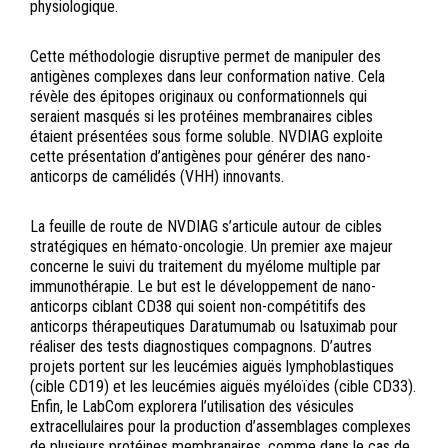
physiologique.
Cette méthodologie disruptive permet de manipuler des
antigènes complexes dans leur conformation native. Cela
révèle des épitopes originaux ou conformationnels qui
seraient masqués si les protéines membranaires cibles
étaient présentées sous forme soluble. NVDIAG exploite
cette présentation d’antigènes pour générer des nano-
anticorps de camélidés (VHH) innovants.
La feuille de route de NVDIAG s’articule autour de cibles
stratégiques en hémato-oncologie. Un premier axe majeur
concerne le suivi du traitement du myélome multiple par
immunothérapie. Le but est le développement de nano-
anticorps ciblant CD38 qui soient non-compétitifs des
anticorps thérapeutiques Daratumumab ou Isatuximab pour
réaliser des tests diagnostiques compagnons. D’autres
projets portent sur les leucémies aiguës lymphoblastiques
(cible CD19) et les leucémies aiguës myéloïdes (cible CD33).
Enfin, le LabCom explorera l’utilisation des vésicules
extracellulaires pour la production d’assemblages complexes
de plusieurs protéines membranaires, comme dans le cas de