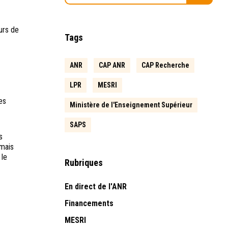
urs de
Tags
ANR
CAP ANR
CAP Recherche
LPR
MESRI
es
Ministère de l'Enseignement Supérieur
SAPS
s
 mais
 le
Rubriques
En direct de l'ANR
Financements
MESRI