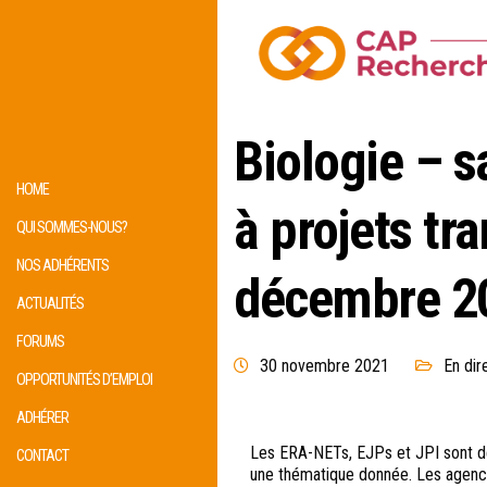
Biologie – s
HOME
à projets tr
QUI SOMMES-NOUS?
NOS ADHÉRENTS
décembre 2
ACTUALITÉS
FORUMS
30 novembre 2021
En dir
OPPORTUNITÉS D’EMPLOI
ADHÉRER
Les ERA-NETs, EJPs et JPI sont de
CONTACT
une thématique donnée. Les agences