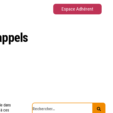
Espace Adhérent
 appels
le dans
 à ces