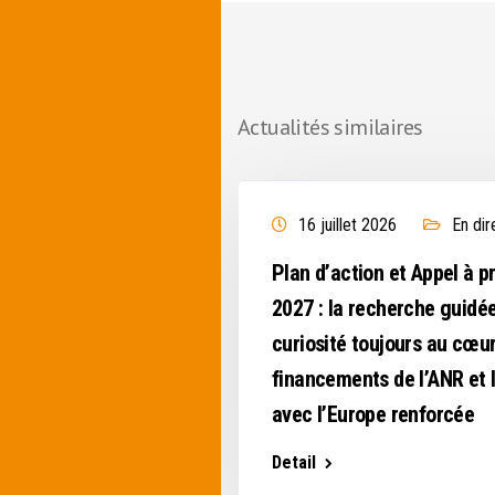
Actualités similaires
 direct de l'ANR
16 juillet 2026
En dir
outient la recherche
Plan d’action et Appel à p
gir
2027 : la recherche guidée
curiosité toujours au cœu
financements de l’ANR et l
avec l’Europe renforcée
Detail