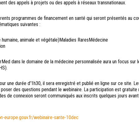
nt des appels à projets ou des appels à réseaux transnationaux.
férents programmes de financement en santé qui seront présentés au co
ématiques suivantes :
té humaine, animale et végétale)Maladies RaresMédecine
ion
erMed dans le domaine de la médecine personnalisée aura un focus sur l
HS).
 une durée d’1h30, il sera enregistré et publié en ligne sur ce site. Le
de poser des questions pendant le webinaire. La participation est gratuite
 codes de connexion seront communiqués aux inscrits quelques jours avant
zon-europe.gouv.fr/webinaire-sante-10dec