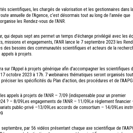
 scientifiques, les chargés de valorisation et les gestionnaires dans l
e route annuelle de l’Agence, c’est désormais tout au long de l’année que
 organise les Rendez-vous de l’ANR.
r, qui depuis sept ans permet un temps d’échange privilégié avec les é
ets, missions et engagements, l’ANR lance le 7 septembre 2023 les Ren
ès des besoins des communautés scientifiques et acteurs de la recherch
 appels à projets.
ra sur l’Appel à projets générique afin d’accompagner les scientifiques 
 17 octobre 2023 à 17h. 7 webinaires thématiques seront organisés tout
préciser les spécificités du Plan d’action, des procédures et de l’AAPG
les appels à projets de l’ANR – 7/09 (indispensable pour un premier
2024 ? – 8/09Les engagements de l’ANR – 11/09Le règlement financier 
nariats public-privé –13/09Les accords de consortium – 14/09Les inst
09
 12 septembre, par 56 vidéos présentant chaque axe scientifique de l’AA