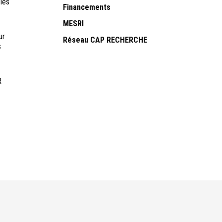
les
Financements
MESRI
ur
Réseau CAP RECHERCHE
s
R