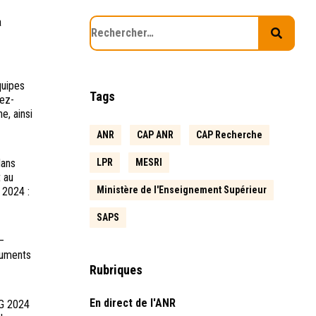
a
quipes
Tags
dez-
e, ainsi
ANR
CAP ANR
CAP Recherche
dans
LPR
MESRI
 au
Ministère de l'Enseignement Supérieur
 2024 :
SAPS
–
ruments
Rubriques
En direct de l'ANR
PG 2024