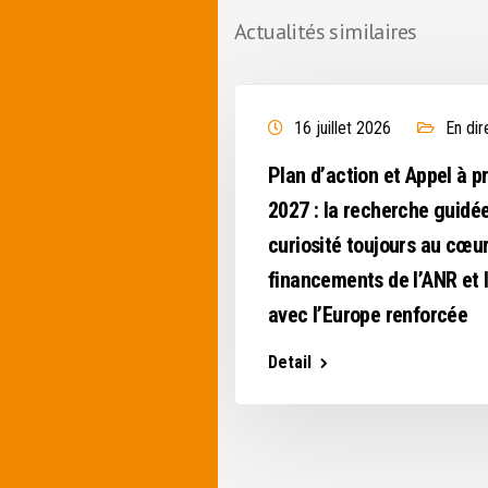
Actualités similaires
 direct de l'ANR
16 juillet 2026
En dir
outient la recherche
Plan d’action et Appel à p
gir
2027 : la recherche guidée
curiosité toujours au cœu
financements de l’ANR et l
avec l’Europe renforcée
Detail