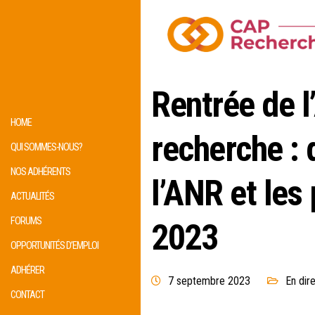
Rentrée de l
HOME
recherche :
QUI SOMMES-NOUS?
NOS ADHÉRENTS
l’ANR et les
ACTUALITÉS
FORUMS
2023
OPPORTUNITÉS D’EMPLOI
ADHÉRER
7 septembre 2023
En dir
CONTACT