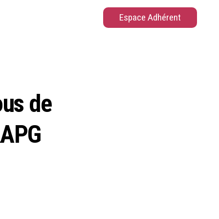
Espace Adhérent
ous de
’AAPG