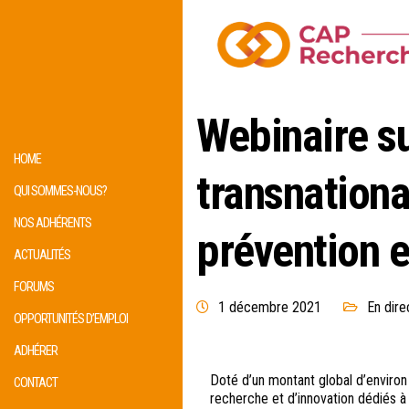
Webinaire su
HOME
transnation
QUI SOMMES-NOUS?
NOS ADHÉRENTS
prévention 
ACTUALITÉS
FORUMS
1 décembre 2021
En dire
OPPORTUNITÉS D’EMPLOI
ADHÉRER
Doté d’un montant global d’environ
CONTACT
recherche et d’innovation dédiés à