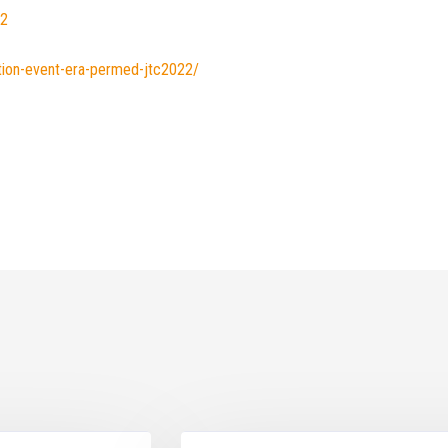
22
mation-event-era-permed-jtc2022/