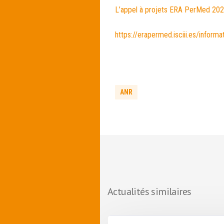
L’appel à projets ERA PerMed 20
https://erapermed.isciii.es/infor
ANR
Actualités similaires