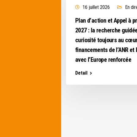
 direct de l'ANR
16 juillet 2026
En dir
outient la recherche
Plan d’action et Appel à p
gir
2027 : la recherche guidée
curiosité toujours au cœu
financements de l’ANR et l
avec l’Europe renforcée
Detail