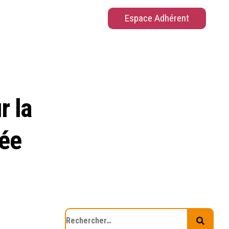
Espace Adhérent
r la
sée